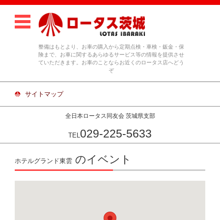
整備はもとより、お車の購入から定期点検・車検・鈑金・保
険まで、お車に関するあらゆるサービス等の情報を提供させ
ていただきます。お車のことならお近くのロータス店へどう
ぞ
サイトマップ
全日本ロータス同友会 茨城県支部
029-225-5633
TEL
コンテンツに移動
のイベント
ホテルグランド東雲