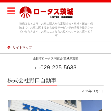
整備はもとより、お車の購入から定期点検・車検・鈑金・保
険まで、お車に関するあらゆるサービス等の情報を提供させ
ていただきます。お車のことならお近くのロータス店へどう
ぞ
サイトマップ
全日本ロータス同友会 茨城県支部
029-225-5633
TEL
コンテンツに移動
株式会社野口自動車
2015年11月3日